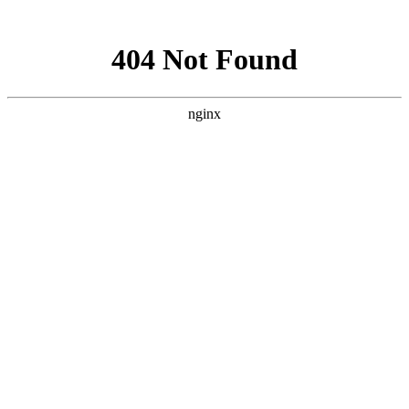
网站地图
按钮
胡桃里椅子
胡桃里餐桌系列
佛山市竹马郎家具有限公司
更多>>
更多>>
产品分类
文化交流、轻奢主题
首页
姓名 Name
漫咖啡系列所
ktv系列
电话 Phone
有产品
胡桃里系列所
酒吧系列
信息 Information
有产品
轻奢系列
胡桃里音乐餐吧
胡桃里音乐餐吧
老榆木桌椅
酒吧、餐厅、咖啡馆的文艺混血儿
验证码
酒吧系列
漫咖啡系列
选择情有独钟的生活方式由你原创，万般风情，没有压力在
古董椅
椅子
桌子
换一张
列产品筑就的空间里，烹一杯清茗，静观花开花落，云卷云
*
工厂实拍
ktv系列
提交
沙发卡座
餐桌
椅子
酒吧家具
从容，岁月静好
X背椅
工程案例
胡桃里音乐餐厅实木家具桌子75*75*75
酒馆