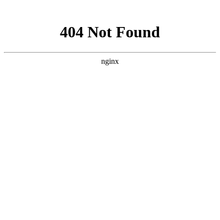
网站地图
网站地图
佛
漫咖啡系列所有产品
当前条件：
首页
漫咖啡系列所有产品
胡桃里音乐餐吧
产品分类
漫咖啡系列
已选择：
工程案例
漫咖啡系列所有产品
姓名 Name
工厂实拍
价格
：
电话 Phone
0-199
200-399
400-799
800
胡桃里系列所有产品
漫咖啡榆木桌椅
尺寸支持定制
信息 Information
：
否
复古怀旧
漫咖啡古董椅系列
胡桃里椅子
验证码
材质
漫咖啡沙发卡座
胡桃里餐桌
：
换一张
老榆木
全实木加软包
高
*
胡桃里沙发卡座
提交
尺寸
：