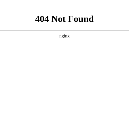
设为首页
|
收藏本站
400-991-3099
咨询热线：
0757-2363 9560
185 6648 9966(张先生) 180 22