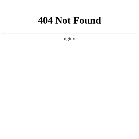
网站地图
网站地图
佛山市竹马郎家具有限公司
竹马郎投资创建于
2013
产品分类
首页
具、娱乐家具、休闲家具以及
ktv系列
姓名 Name
酒吧系列
漫咖啡系列所
胡桃里音乐餐吧
公司成立以来，产品覆盖国
电话 Phone
漫咖啡系列
有产品
胡桃里系列所
工厂实拍
信息 Information
工程案例
工100余人，每年为400余
软装设计
有产品
轻奢系列
企业简介
老榆木桌椅
里、花儿胡同、巨说还不错、
验证码
酒吧系列
等；我司坚持售前优质设计，
古董椅
椅子
桌子
换一张
*
ktv系列
资300余万打造大型展厅，将
提交
沙发卡座
餐桌
椅子
酒吧家具
酒馆
软装事业部诞生，以专业的团