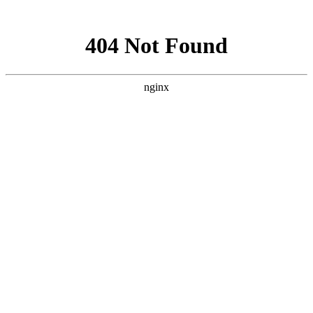
网站地图
网站地图
佛山市竹马郎家具有限公司
产品分类
首页
ktv系列
姓名 Name
酒吧系列
漫咖啡系列所
胡桃里音乐餐吧
电话 Phone
漫咖啡系列
有产品
胡桃里系列所
工厂实拍
信息 Information
工程案例
软装设计
有产品
轻奢系列
企业简介
老榆木桌椅
验证码
酒吧系列
古董椅
椅子
桌子
换一张
*
ktv系列
提交
沙发卡座
餐桌
椅子
酒吧家具
酒馆