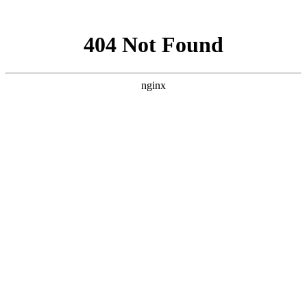
网站地图
网站地图
佛山市竹马郎家具有限公司
产品分类
首页
ktv系列
姓名 Name
酒吧系列
漫咖啡系列所
胡桃里音乐餐吧
电话 Phone
漫咖啡系列
有产品
胡桃里系列所
工厂实拍
信息 Information
工程案例
软装设计
有产品
轻奢系列
企业简介
老榆木桌椅
验证码
酒吧系列
古董椅
椅子
桌子
换一张
*
ktv系列
提交
沙发卡座
餐桌
椅子
酒吧家具
酒馆