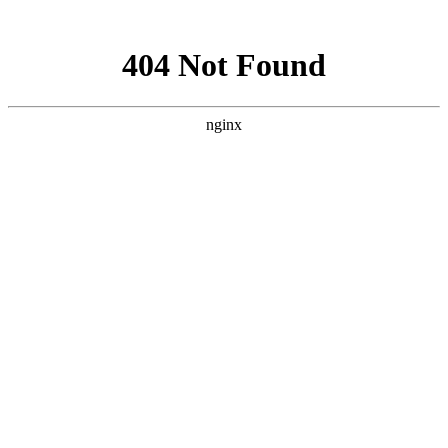
网站地图
网站地图
佛山市竹马郎家具有限公司
产品分类
首页
ktv系列
姓名 Name
酒吧系列
漫咖啡系列所
胡桃里音乐餐吧
电话 Phone
漫咖啡系列
有产品
胡桃里系列所
工厂实拍
信息 Information
工程案例
软装设计
有产品
轻奢系列
企业简介
老榆木桌椅
产品详情
验证码
酒吧系列
古董椅
椅子
桌子
换一张
*
ktv系列
提交
沙发卡座
餐桌
椅子
酒吧家具
酒馆